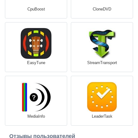
CpuBoost
CloneDVD
EasyTune
StreamTransport
MediaInfo
LeaderTask
Отзывы пользователей