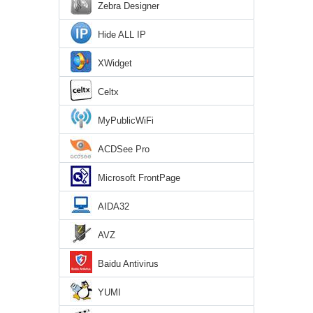
Zebra Designer
Hide ALL IP
XWidget
Celtx
MyPublicWiFi
ACDSee Pro
Microsoft FrontPage
AIDA32
AVZ
Baidu Antivirus
YUMI