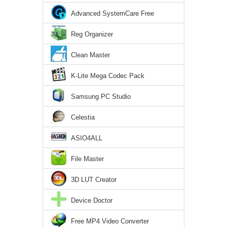
Advanced SystemCare Free
Reg Organizer
Clean Master
K-Lite Mega Codec Pack
Samsung PC Studio
Celestia
ASIO4ALL
File Master
3D LUT Creator
Device Doctor
Free MP4 Video Converter