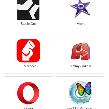
Studio One
iMovie
BarTender
Ammyy Admin
Opera
Easy CD-DA Extractor