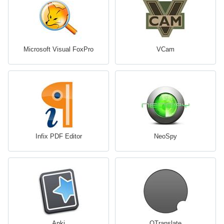
Microsoft Visual FoxPro
VCam
Infix PDF Editor
NeoSpy
Anki
QTranslate