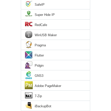
SafeIP
Super Hide IP
RedCafe
WinUSB Maker
Pragma
Flutter
Pidgin
GNS3
Adobe PageMaker
7-Zip
iBackupBot