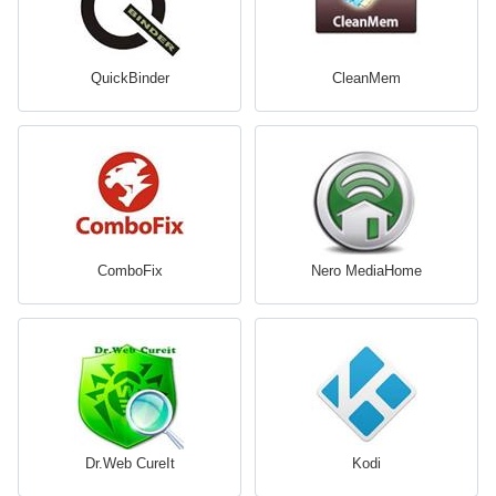
QuickBinder
CleanMem
ComboFix
Nero MediaHome
Dr.Web CureIt
Kodi