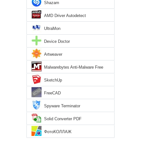
Shazam
AMD Driver Autodetect
UltraMon
Device Doctor
Artweaver
Malwarebytes Anti-Malware Free
SketchUp
FreeCAD
Spyware Terminator
Solid Converter PDF
ФотоКОЛЛАЖ