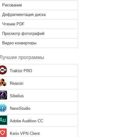
Рисование
Дефрагментация диска
Чтение PDF
Просмотр фотографий
Видео конвертеры
Лучшие программы
Traktor PRO
Reason
Sibelius
NanoStudio
Adobe Audition CC
Kerio VPN Client