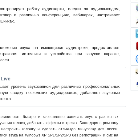
онтролирует работу аудиокарты, следит за аудиовыходом,
зговор в различных конференциях, вебинарах, настраивает
ушниках.
аложение звука на имеющиеся аудиотреки, предоставляет
траивает источники и устройства при запуске караоке,
есен.
Live
шает уровень звукозаписи для различных профессиональных
нную сводку нескольких аудиодорожек, добавляет звуковые
тента.
озможность быстро и качественно записать звук с различных
вучания голоса, добавить эффекты в треках. Благодаря огромному
настроить колонку и сделать отличную минусовку для песен.
иси звука на Windows XP SP1/SP2/SP3 без регистрации и смс на