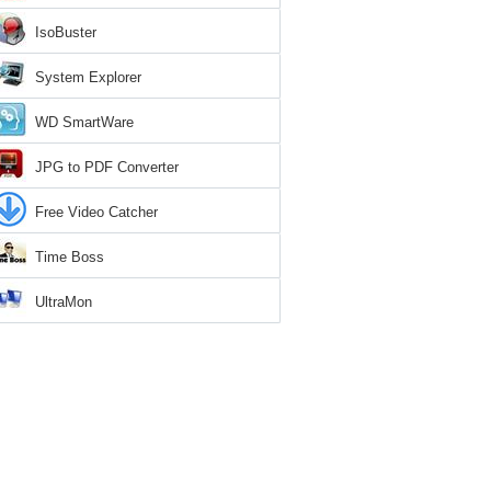
IsoBuster
System Explorer
WD SmartWare
JPG to PDF Converter
Free Video Catcher
Time Boss
UltraMon