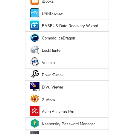
iBooks
USBDeview
EASEUS Data Recovery Wizard
Comodo IceDragon
LockHunter
Ventrilo
PowerTweak
DjVu Viewer
XnView
Avira Antivirus Pro
Kaspersky Password Manager