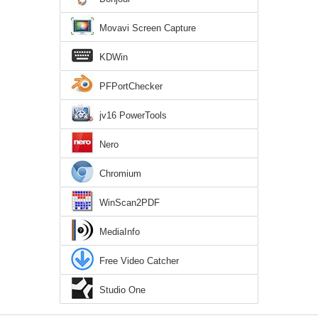
Movavi Screen Capture
KDWin
PFPortChecker
jv16 PowerTools
Nero
Chromium
WinScan2PDF
MediaInfo
Free Video Catcher
Studio One