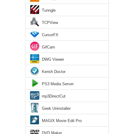
Tunngle
TCPView
CursorFX
GifCam
DWG Viewer
Kerish Doctor
PS3 Media Server
mp3DirectCut
Geek Uninstaller
MAGIX Movie Edit Pro
DVD Maker