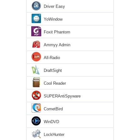
Driver Easy
YoWindow
Foxit Phantom
Ammyy Admin
All-Radio
DraftSight
Cool Reader
SUPERAntiSpyware
CometBird
WinDVD
LockHunter