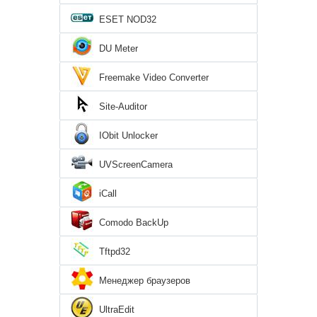
ESET NOD32
DU Meter
Freemake Video Converter
Site-Auditor
IObit Unlocker
UVScreenCamera
iCall
Comodo BackUp
Tftpd32
Менеджер браузеров
UltraEdit