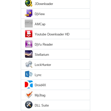
JDownloader
DjView
AMCap
Youtube Downloader HD
DjVu Reader
Stellarium
LockHunter
Lync
Droid4X
Mp3tag
DLL Suite