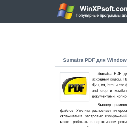
Sumatra PDF для Windows 
Sumatra PDF д
исходным кодом. Пр
djvu, txt, html и c
and drop и комби
документами, копир
Вьювер применя
файлов. Утилита распознает гиперсс
сглаживания растровых изображени
может работать в портативном реж