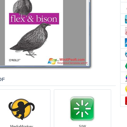
DF
MediaMonkey
SIW