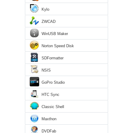
Kylo
ZWCAD
WinUSB Maker
Norton Speed Disk
SDFormatter
NSIS
GoPro Studio
HTC Sync
Classic Shell
Maxthon
DVDFab