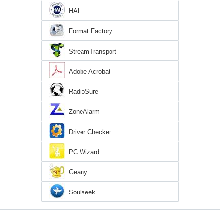
HAL
Format Factory
StreamTransport
Adobe Acrobat
RadioSure
ZoneAlarm
Driver Checker
PC Wizard
Geany
Soulseek