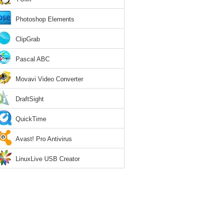
Photoshop Elements
ClipGrab
Pascal ABC
Movavi Video Converter
DraftSight
QuickTime
Avast! Pro Antivirus
LinuxLive USB Creator