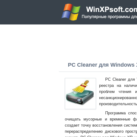
PC Cleaner для Windows X
PC Cleaner для
реестра на налич
проблем чтения и
несанкциониров
производительность
Программа спос
очищать мусорные и временные фа
создает точку восстановления систе
перераспределению дискового прост