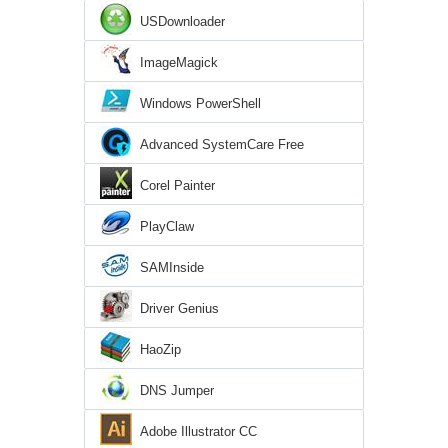
USDownloader
ImageMagick
Windows PowerShell
Advanced SystemCare Free
Corel Painter
PlayClaw
SAMInside
Driver Genius
HaoZip
DNS Jumper
Adobe Illustrator CC