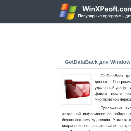
GetDataBack для Windows 
GetDataBack дл
данных. Программ
удаленный доступ 
файлы после низк
многократной перез
Приложение вк
детальной информации по найденны
безвозвратному удалению. Утилита 
сохранение пользовательских настро