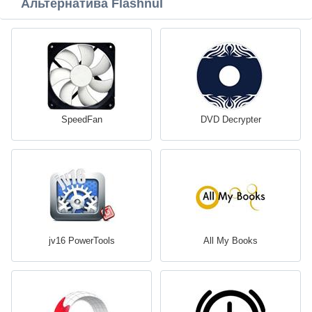
Альтернатива Flashnul
SpeedFan
DVD Decrypter
jv16 PowerTools
All My Books