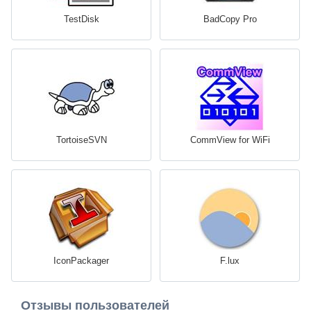
TestDisk
BadCopy Pro
TortoiseSVN
CommView for WiFi
IconPackager
F.lux
Отзывы пользователей