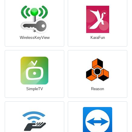
WirelessKeyView
KaraFun
SimpleTV
Reason