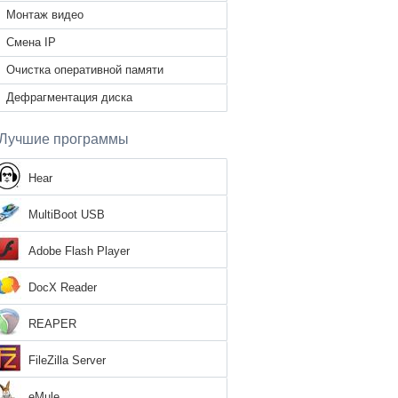
Монтаж видео
Смена IP
Очистка оперативной памяти
Дефрагментация диска
Лучшие программы
Hear
MultiBoot USB
Adobe Flash Player
DocX Reader
REAPER
FileZilla Server
eMule