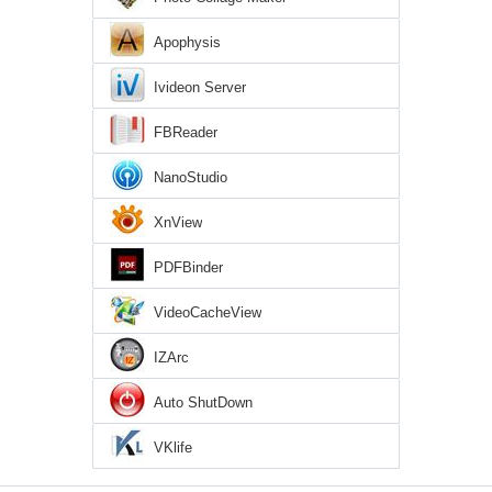
Apophysis
Ivideon Server
FBReader
NanoStudio
XnView
PDFBinder
VideoCacheView
IZArc
Auto ShutDown
VKlife