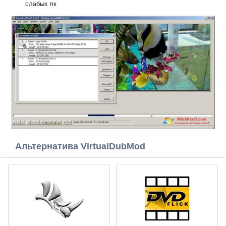
слабых пк
Альтернатива VirtualDubMod