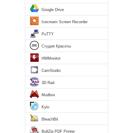
Google Drive
Icecream Screen Recorder
PuTTY
Студия Красоты
HWMonitor
CamStudio
3D Rad
Mudbox
Kylo
BleachBit
BullZip PDF Printer