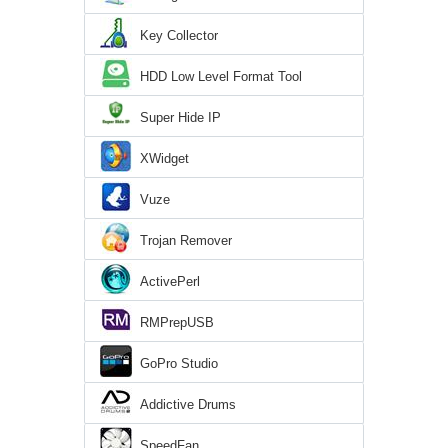
Key Collector
HDD Low Level Format Tool
Super Hide IP
XWidget
Vuze
Trojan Remover
ActivePerl
RMPrepUSB
GoPro Studio
Addictive Drums
SpeedFan