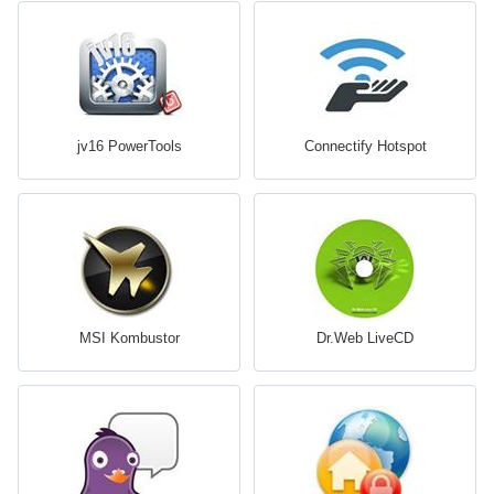
jv16 PowerTools
Connectify Hotspot
MSI Kombustor
Dr.Web LiveCD