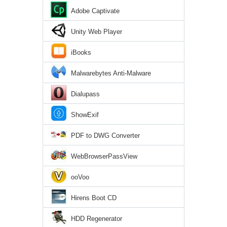
Adobe Captivate
Unity Web Player
iBooks
Malwarebytes Anti-Malware
Dialupass
ShowExif
PDF to DWG Converter
WebBrowserPassView
ooVoo
Hirens Boot CD
HDD Regenerator