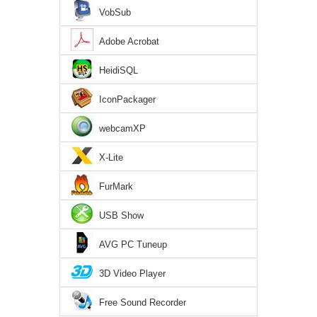
VobSub
Adobe Acrobat
HeidiSQL
IconPackager
webcamXP
X-Lite
FurMark
USB Show
AVG PC Tuneup
3D Video Player
Free Sound Recorder