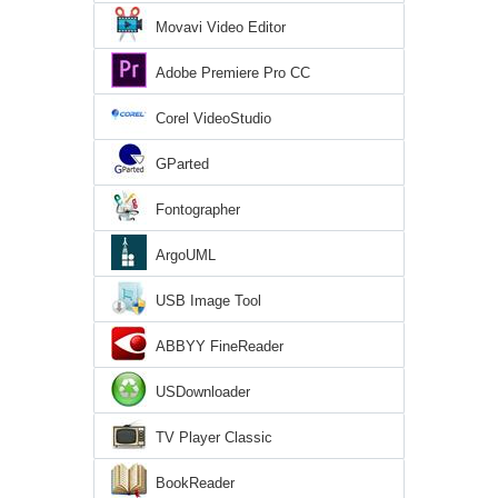
Movavi Video Editor
Adobe Premiere Pro CC
Corel VideoStudio
GParted
Fontographer
ArgoUML
USB Image Tool
ABBYY FineReader
USDownloader
TV Player Classic
BookReader