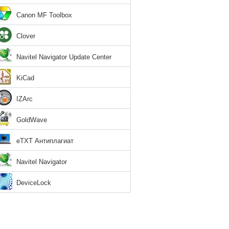
Canon MF Toolbox
Clover
Navitel Navigator Update Center
KiCad
IZArc
GoldWave
eTXT Антиплагиат
Navitel Navigator
DeviceLock