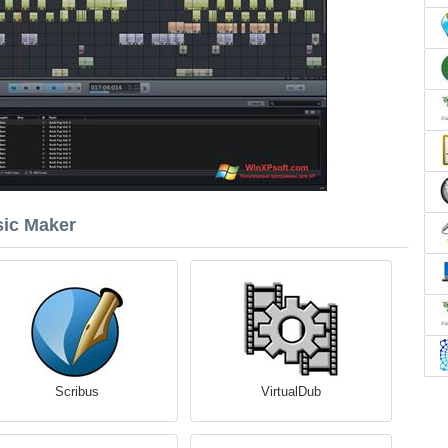
ic Maker
Scribus
VirtualDub