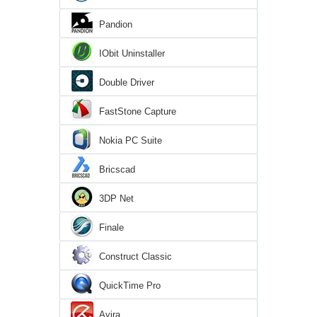
Pandion
IObit Uninstaller
Double Driver
FastStone Capture
Nokia PC Suite
Bricscad
3DP Net
Finale
Construct Classic
QuickTime Pro
Avira