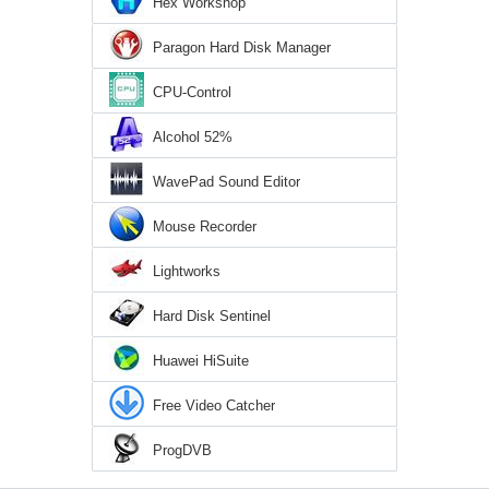
Hex Workshop
Paragon Hard Disk Manager
CPU-Control
Alcohol 52%
WavePad Sound Editor
Mouse Recorder
Lightworks
Hard Disk Sentinel
Huawei HiSuite
Free Video Catcher
ProgDVB