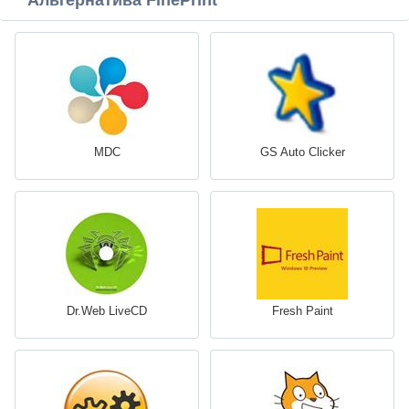
Альтернатива FinePrint
MDC
GS Auto Clicker
Dr.Web LiveCD
Fresh Paint