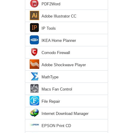
PDF2Word
Adobe Illustrator CC
IP Tools
IKEA Home Planner
Comodo Firewall
Adobe Shockwave Player
MathType
Macs Fan Control
File Repair
Internet Download Manager
EPSON Print CD